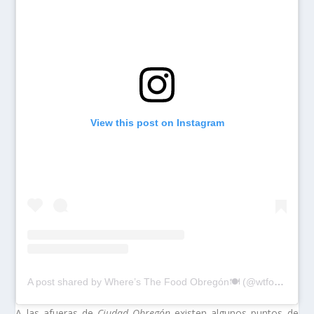
View this post on Instagram
A post shared by Where’s The Food Obregón🍽 (@wtfobregon)
A las afueras de
Ciudad Obregón
existen algunos puntos de