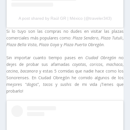
A post shared by Raúl GR | México (@traveler343)
Si lo tuyo son las compras no dudes en visitar las plazas
comerciales más populares como:
Plaza Sendero
,
Plaza Tutuli
,
Plaza Bella Vista
,
Plaza Goya
y
Plaza Puerta Obregón
.
Sin importar cuanto tiempo pases en
Ciudad Obregón
no
dejes de probar sus afamadas
coyotas
,
coricos
,
machaca
,
cecina
,
bacanora
y estas 5 comidas que nadie hace como los
Sonorenses. En Ciudad Obregón he comido algunos de los
mejores “
dogos
”,
tacos
y
sushis
de mi vida ¡Tienes que
probarlo!