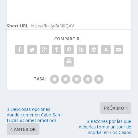
Short URL:
https://bit.ly/3rN0QAV
COMPARTIR:
TASA:
PRÓXIMO
3 Deliciosas opciones
donde comer en Cabo San
Lucas #ComeComoLocal
3 Razones por las que
deberías tomar un tour de
ANTERIOR
snorkel en Los Cabos