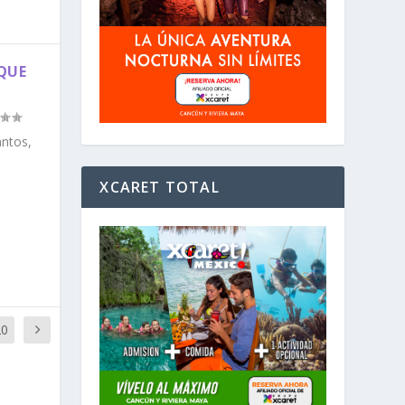
QUE
antos,
XCARET TOTAL
20