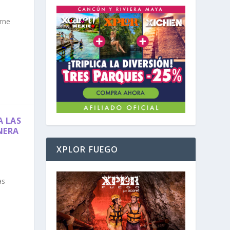
rne
A LAS
NERA
XPLOR FUEGO
as