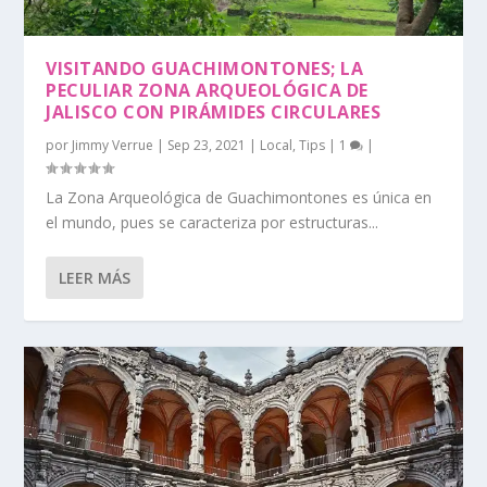
VISITANDO GUACHIMONTONES; LA
PECULIAR ZONA ARQUEOLÓGICA DE
JALISCO CON PIRÁMIDES CIRCULARES
por
Jimmy Verrue
|
Sep 23, 2021
|
Local
,
Tips
|
1
|
La Zona Arqueológica de Guachimontones es única en
el mundo, pues se caracteriza por estructuras...
LEER MÁS