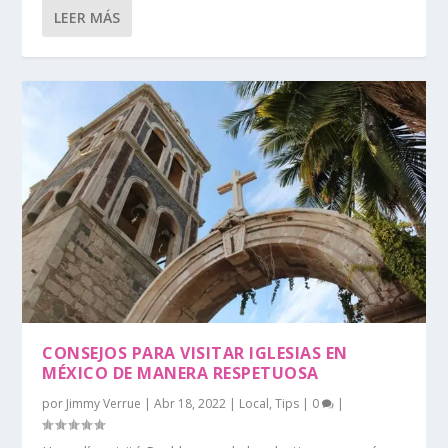
LEER MÁS
CONSEJOS PARA VISITAR IGLESIAS EN
MÉXICO DE MANERA RESPETUOSA
por
Jimmy Verrue
|
Abr 18, 2022
|
Local
,
Tips
|
0
|