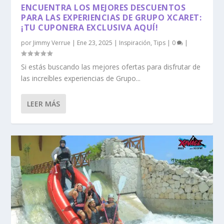
ENCUENTRA LOS MEJORES DESCUENTOS
PARA LAS EXPERIENCIAS DE GRUPO XCARET:
¡TU CUPONERA EXCLUSIVA AQUÍ!
por
Jimmy Verrue
|
Ene 23, 2025
|
Inspiración
,
Tips
|
0
|
Si estás buscando las mejores ofertas para disfrutar de
las increíbles experiencias de Grupo...
LEER MÁS