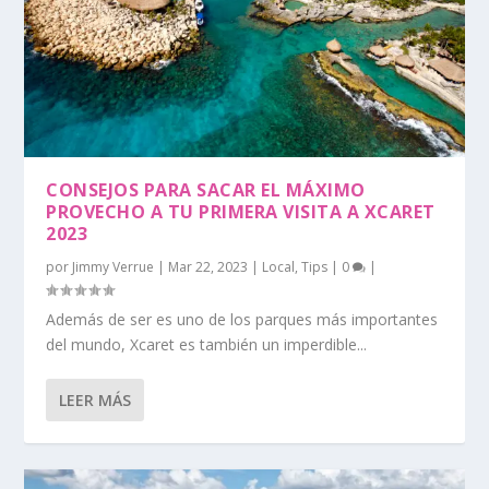
CONSEJOS PARA SACAR EL MÁXIMO
PROVECHO A TU PRIMERA VISITA A XCARET
2023
por
Jimmy Verrue
|
Mar 22, 2023
|
Local
,
Tips
|
0
|
Además de ser es uno de los parques más importantes
del mundo, Xcaret es también un imperdible...
LEER MÁS