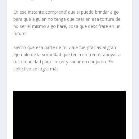
En ese instante comprendí que si puedo brindar algo
para que alguien no tenga que caer en esa tortura de
no ser él mismo algo haré, cosa que descifraré en un
futuro.
Siento que esa parte de mi viaje fue gracias al gran
ejemplo de la sororidad que tenía en frente, apoyar a
tu comunidad para crecer y sanar en conjunto. En
colectivo se logra más.