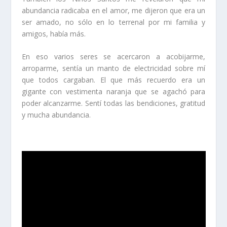
abundancia radicaba en el amor, me dijeron que era un
ser amado, no sólo en lo terrenal por mi familia y
amigos, había más.
En eso varios seres se acercaron a acobijarme,
arroparme, sentía un manto de electricidad sobre mí
que todos cargaban. El que más recuerdo era un
gigante con vestimenta naranja que se agachó para
poder alcanzarme. Sentí todas las bendiciones, gratitud
y mucha abundancia.