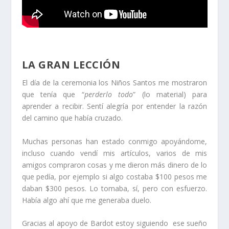
LA GRAN LECCIÓN
El día de la ceremonia los Niños Santos me mostraron
que tenía que “
perderlo todo
” (lo material) para
aprender a recibir. Sentí alegría por entender la razón
del camino que había cruzado.
Muchas personas han estado conmigo apoyándome,
incluso cuando vendí mis artículos, varios de mis
amigos compraron cosas y me dieron más dinero de lo
que pedía, por ejemplo si algo costaba $100 pesos me
daban $300 pesos. Lo tomaba, sí, pero con esfuerzo.
Había algo ahí que me generaba duelo.
Gracias al apoyo de Bardot estoy siguiendo ese sueño