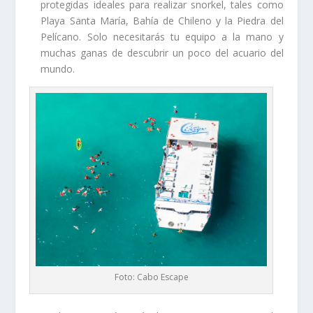
protegidas ideales para realizar snorkel, tales como
Playa Santa María, Bahía de Chileno y la Piedra del
Pelícano. Solo necesitarás tu equipo a la mano y
muchas ganas de descubrir un poco del acuario del
mundo.
Foto: Cabo Escape