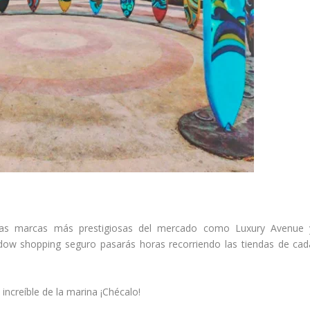
las marcas más prestigiosas del mercado como Luxury Avenue 
ndow shopping seguro pasarás horas recorriendo las tiendas de cad
 increíble de la marina ¡Chécalo!