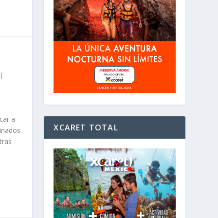
|
car a
XCARET TOTAL
inados
tras