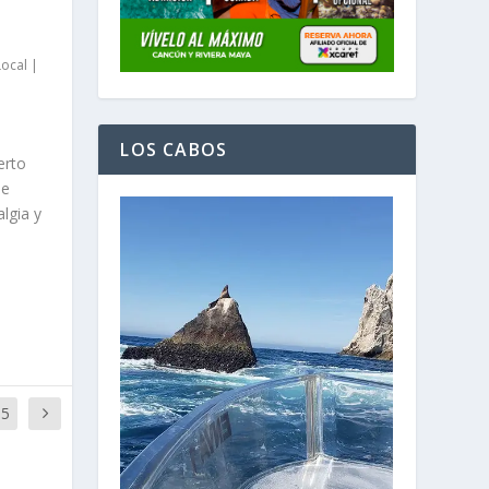
Local
|
LOS CABOS
erto
de
lgia y
15