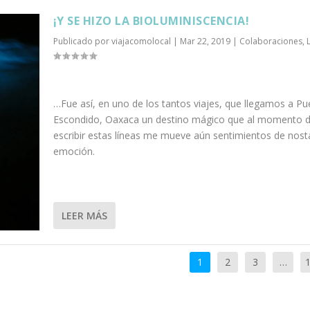
¡Y SE HIZO LA BIOLUMINISCENCIA!
Publicado por
viajacomolocal
|
Mar 22, 2019
|
Colaboraciones
,
…Fue así, en uno de los tantos viajes, que llegamos a Pu
Escondido, Oaxaca un destino mágico que al momento 
escribir estas líneas me mueve aún sentimientos de nosta
emoción.
LEER MÁS
1
2
3
…