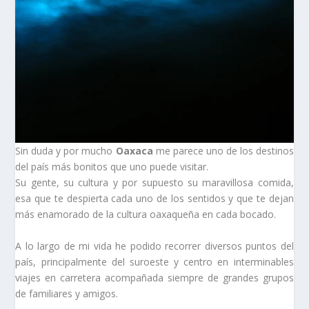
Sin duda y por mucho
Oaxaca
me parece uno de los destinos
del país más bonitos que uno puede visitar.
Su gente, su cultura y por supuesto su maravillosa comida,
esa que te despierta cada uno de los sentidos y que te dejan
más enamorado de la cultura oaxaqueña en cada bocado.
A lo largo de mi vida he podido recorrer diversos puntos del
país, principalmente del suroeste y centro en interminables
viajes en carretera acompañada siempre de grandes grupos
de familiares y amigos.