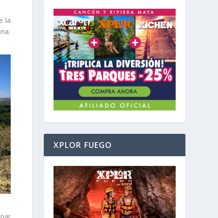
e la
ona.
XPLOR FUEGO
 par