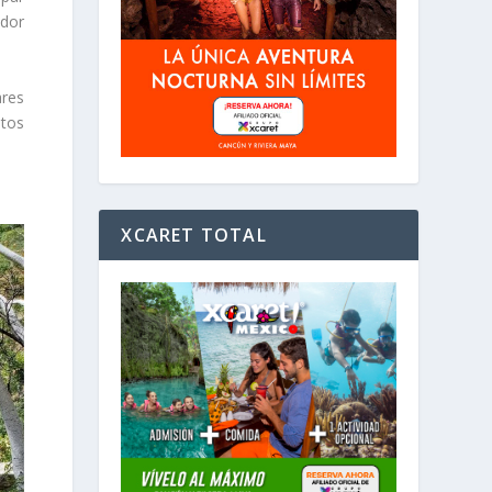
ador
ares
tos
XCARET TOTAL