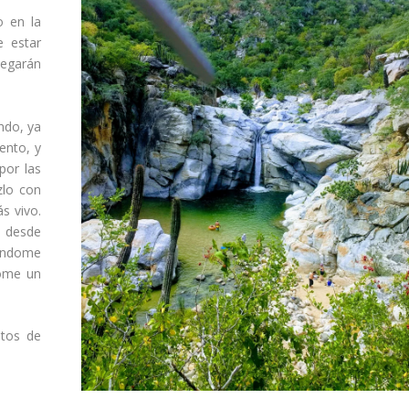
o en la
 estar
legarán
ndo, ya
ento, y
por las
zlo con
s vivo.
a desde
zándome
ome un
itos de