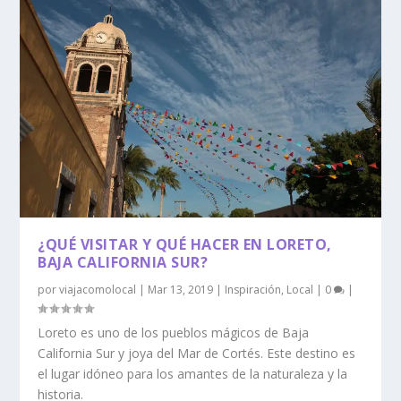
¿QUÉ VISITAR Y QUÉ HACER EN LORETO,
BAJA CALIFORNIA SUR?
por
viajacomolocal
|
Mar 13, 2019
|
Inspiración
,
Local
|
0
|
Loreto es uno de los pueblos mágicos de Baja
California Sur y joya del Mar de Cortés. Este destino es
el lugar idóneo para los amantes de la naturaleza y la
historia.