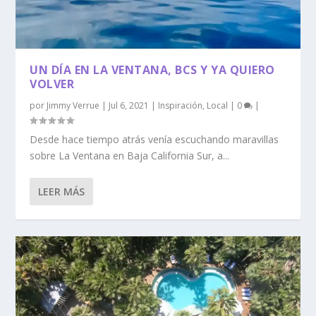
UN DÍA EN LA VENTANA, BCS Y YA QUIERO
VOLVER
por
Jimmy Verrue
|
Jul 6, 2021
|
Inspiración
,
Local
|
0
|
Desde hace tiempo atrás venía escuchando maravillas
sobre La Ventana en Baja California Sur, a...
LEER MÁS