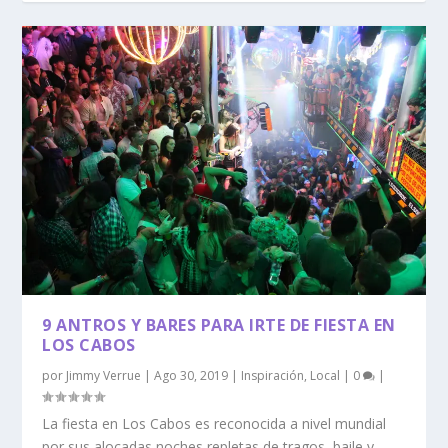
9 ANTROS Y BARES PARA IRTE DE FIESTA EN
LOS CABOS
por
Jimmy Verrue
|
Ago 30, 2019
|
Inspiración
,
Local
|
0
|
La fiesta en Los Cabos es reconocida a nivel mundial
por sus alocadas noches repletas de tragos, baile y