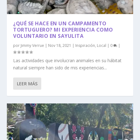
¿QUÉ SE HACE EN UN CAMPAMENTO
TORTUGUERO? MI EXPERIENCIA COMO
VOLUNTARIO EN SAYULITA
por
Jimmy Verrue
|
Nov 18, 2021
|
Inspiración
,
Local
|
0
|
Las actividades que involucran animales en su hábitat
natural siempre han sido de mis experiencias...
LEER MÁS