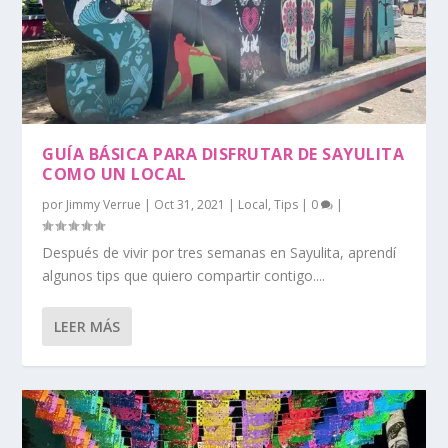
GUÍA BÁSICA PARA DISFRUTAR DE SAYULITA
COMO UN LOCAL
por
Jimmy Verrue
|
Oct 31, 2021
|
Local
,
Tips
|
0
|
Después de vivir por tres semanas en Sayulita, aprendí
algunos tips que quiero compartir contigo....
LEER MÁS