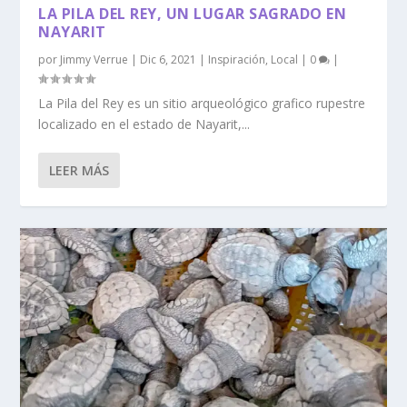
LA PILA DEL REY, UN LUGAR SAGRADO EN
NAYARIT
por
Jimmy Verrue
|
Dic 6, 2021
|
Inspiración
,
Local
|
0
|
La Pila del Rey es un sitio arqueológico grafico rupestre
localizado en el estado de Nayarit,...
LEER MÁS