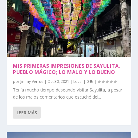
MIS PRIMERAS IMPRESIONES DE SAYULITA,
PUEBLO MÁGICO; LO MALO Y LO BUENO
por
Jimmy Verrue
|
Oct 30, 2021
|
Local
|
0
|
Tenía mucho tiempo deseando visitar Sayulita, a pesar
de los malos comentarios que escuché del...
LEER MÁS