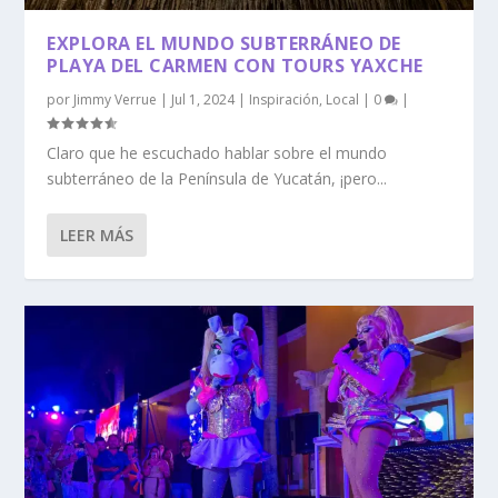
EXPLORA EL MUNDO SUBTERRÁNEO DE
PLAYA DEL CARMEN CON TOURS YAXCHE
por
Jimmy Verrue
|
Jul 1, 2024
|
Inspiración
,
Local
|
0
|
Claro que he escuchado hablar sobre el mundo
subterráneo de la Península de Yucatán, ¡pero...
LEER MÁS