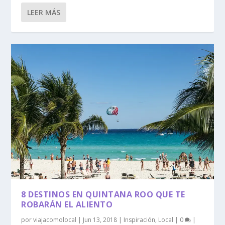
LEER MÁS
8 DESTINOS EN QUINTANA ROO QUE TE
ROBARÁN EL ALIENTO
por
viajacomolocal
|
Jun 13, 2018
|
Inspiración
,
Local
|
0
|