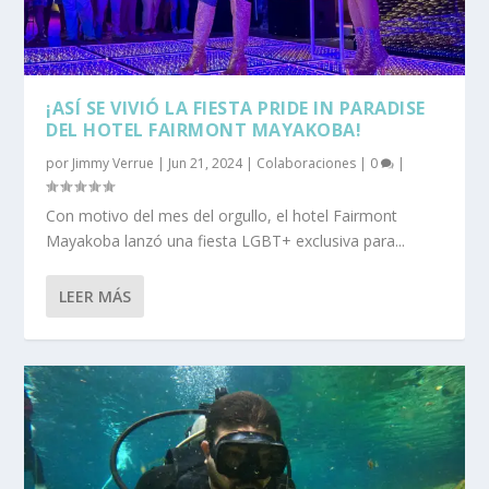
¡ASÍ SE VIVIÓ LA FIESTA PRIDE IN PARADISE
DEL HOTEL FAIRMONT MAYAKOBA!
por
Jimmy Verrue
|
Jun 21, 2024
|
Colaboraciones
|
0
|
Con motivo del mes del orgullo, el hotel Fairmont
Mayakoba lanzó una fiesta LGBT+ exclusiva para...
LEER MÁS