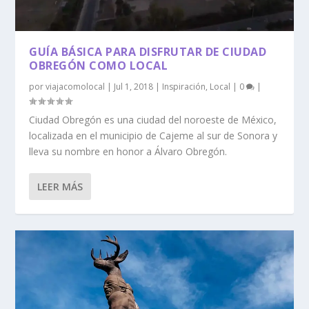
GUÍA BÁSICA PARA DISFRUTAR DE CIUDAD
OBREGÓN COMO LOCAL
por
viajacomolocal
|
Jul 1, 2018
|
Inspiración
,
Local
|
0
|
Ciudad Obregón es una ciudad del noroeste de México,
localizada en el municipio de Cajeme al sur de Sonora y
lleva su nombre en honor a Álvaro Obregón.
LEER MÁS