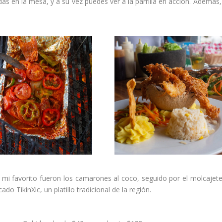
as en la mesa, y a su vez puedes ver a la parrilla en acción. Además,
da mi favorito fueron los camarones al coco, seguido por el molcajet
o TikinXic, un platillo tradicional de la región.