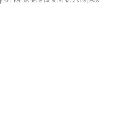
0 pesos. Bebidas desde $40 pesos hasta $185 pesos.