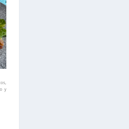
cos,
do y