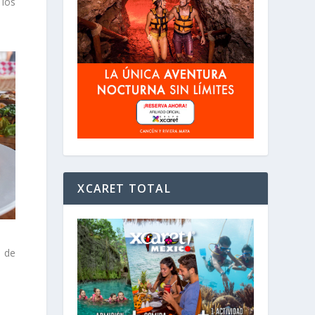
 los
XCARET TOTAL
e de