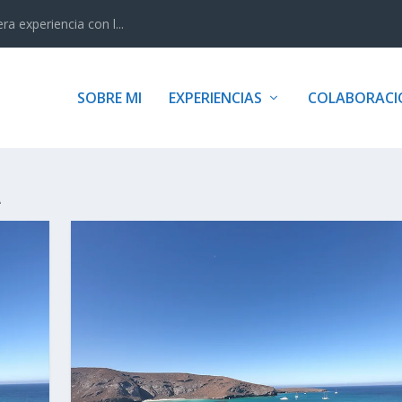
 experiencia con l...
SOBRE MI
EXPERIENCIAS
COLABORACI
A