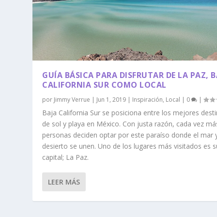
GUÍA BÁSICA PARA DISFRUTAR DE LA PAZ, B
CALIFORNIA SUR COMO LOCAL
por
Jimmy Verrue
|
Jun 1, 2019
|
Inspiración
,
Local
|
0
|
Baja California Sur se posiciona entre los mejores dest
de sol y playa en México. Con justa razón, cada vez má
personas deciden optar por este paraíso donde el mar y
desierto se unen. Uno de los lugares más visitados es s
capital; La Paz.
LEER MÁS