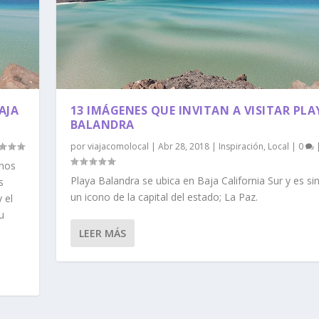
AJA
13 IMÁGENES QUE INVITAN A VISITAR PLA
BALANDRA
por
viajacomolocal
|
Abr 28, 2018
|
Inspiración
,
Local
|
0
inos
Playa Balandra se ubica en Baja California Sur y es si
s
un icono de la capital del estado; La Paz.
 el
u
LEER MÁS