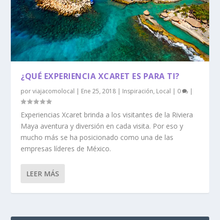
¿QUÉ EXPERIENCIA XCARET ES PARA TI?
por
viajacomolocal
|
Ene 25, 2018
|
Inspiración
,
Local
|
0
|
Experiencias Xcaret brinda a los visitantes de la Riviera
Maya aventura y diversión en cada visita. Por eso y
mucho más se ha posicionado como una de las
empresas líderes de México.
LEER MÁS