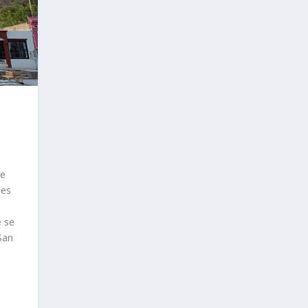
de
les
e se
San