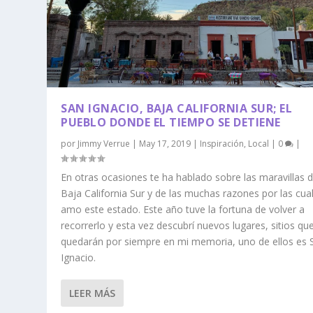
SAN IGNACIO, BAJA CALIFORNIA SUR; EL
PUEBLO DONDE EL TIEMPO SE DETIENE
por
Jimmy Verrue
|
May 17, 2019
|
Inspiración
,
Local
|
0
|
En otras ocasiones te ha hablado sobre las maravillas 
Baja California Sur y de las muchas razones por las cua
amo este estado. Este año tuve la fortuna de volver a
recorrerlo y esta vez descubrí nuevos lugares, sitios qu
quedarán por siempre en mi memoria, uno de ellos es 
Ignacio.
LEER MÁS