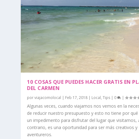
10 COSAS QUE PUEDES HACER GRATIS EN P
DEL CARMEN
por
viajacomolocal
|
Feb 17, 2018
|
Local
,
Tips
|
0
|
Algunas veces, cuando viajamos nos vemos en la nece
de reducir nuestro presupuesto y esto no tiene por qué
un impedimento para disfrutar del lugar que visitamos, 
contrario, es una oportunidad para ser más creativos y
aventureros.