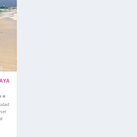
LAYA
sidad
 ser
al