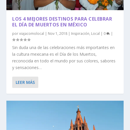
LOS 4 MEJORES DESTINOS PARA CELEBRAR
EL DÍA DE MUERTOS EN MÉXICO
por
viajacomolocal
|
Nov 1, 2018
|
Inspiración
,
Local
|
0
|
Sin duda una de las celebraciones más importantes en
la cultura mexicana es el Día de los Muertos,
reconocida en todo el mundo por sus colores, sabores
y sensaciones…
LEER MÁS