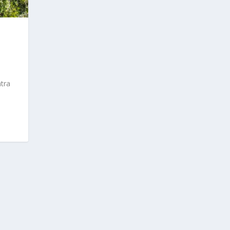
A
tra